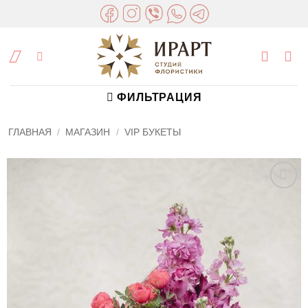
Skip
to
content
ФИЛЬТРАЦИЯ
ГЛАВНАЯ
/
МАГАЗИН
/
VIP БУКЕТЫ
в
избранное